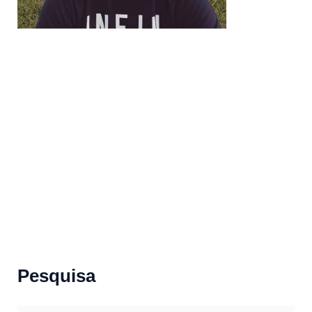
Pesquisa
S