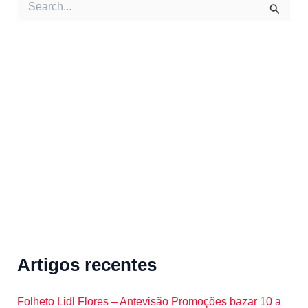
e
a
r
c
h
f
o
r
:
Artigos recentes
Folheto Lidl Flores – Antevisão Promoções bazar 10 a