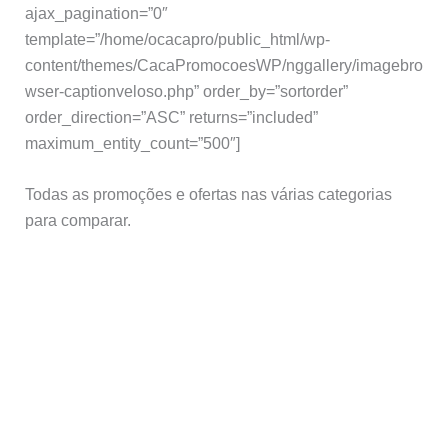
ajax_pagination=”0″
template=”/home/ocacapro/public_html/wp-
content/themes/CacaPromocoesWP/nggallery/imagebro
wser-captionveloso.php” order_by=”sortorder”
order_direction=”ASC” returns=”included”
maximum_entity_count=”500″]
Todas as promoções e ofertas nas várias categorias
para comparar.