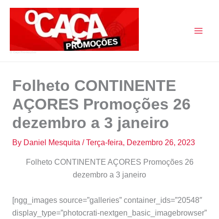
Skip
to
content
O Caça Promoções
Folheto CONTINENTE
AÇORES Promoções 26
dezembro a 3 janeiro
By
Daniel Mesquita
/
Terça-feira, Dezembro 26, 2023
Folheto CONTINENTE AÇORES Promoções 26
dezembro a 3 janeiro
[ngg_images source=”galleries” container_ids=”20548″
display_type=”photocrati-nextgen_basic_imagebrowser”