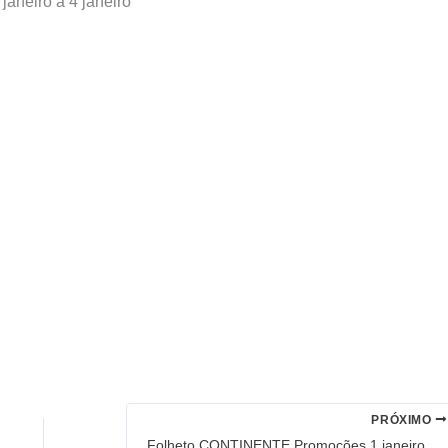
eiro a 4 janeiro
PRÓXIMO
Folheto CONTINENTE Promoções 1 janeiro a 4 janeiro