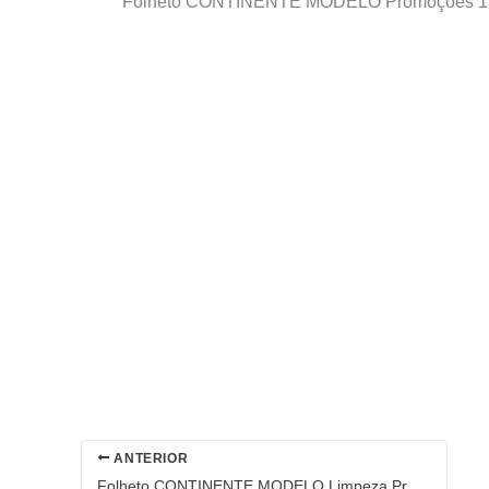
Folheto CONTINENTE MODELO Promoções 1 jan
ANTERIOR
Folheto CONTINENTE MODELO Limpeza Promoções 2 janeiro a 14 janeiro