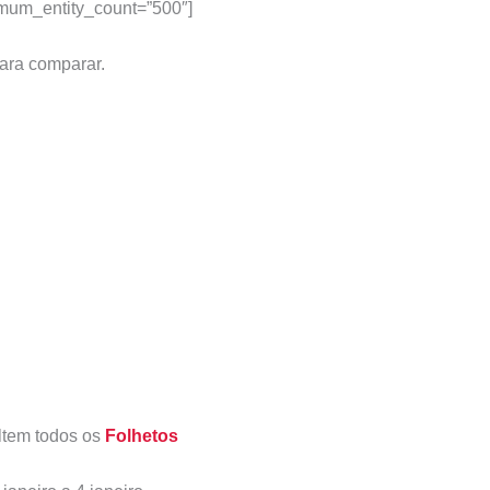
imum_entity_count=”500″]
para comparar.
ltem todos os
Folhetos