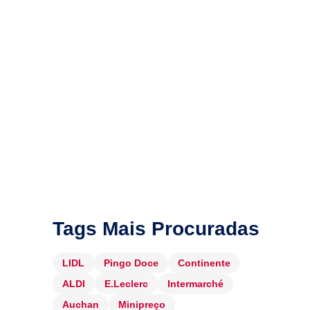
Tags Mais Procuradas
LIDL
Pingo Doce
Continente
ALDI
E.Leclerc
Intermarché
Auchan
Minipreço