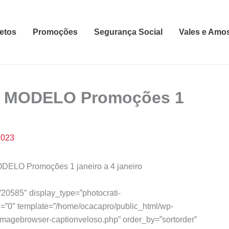
etos
Promoções
Segurança Social
Vales e Amo
E MODELO Promoções 1
2023
LO Promoções 1 janeiro a 4 janeiro
”20585″ display_type=”photocrati-
=”0″ template=”/home/ocacapro/public_html/wp-
agebrowser-captionveloso.php” order_by=”sortorder”