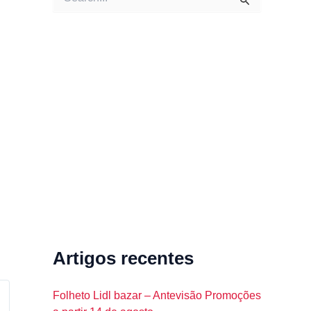
e
a
r
c
h
f
o
r
:
Artigos recentes
Folheto Lidl bazar – Antevisão Promoções