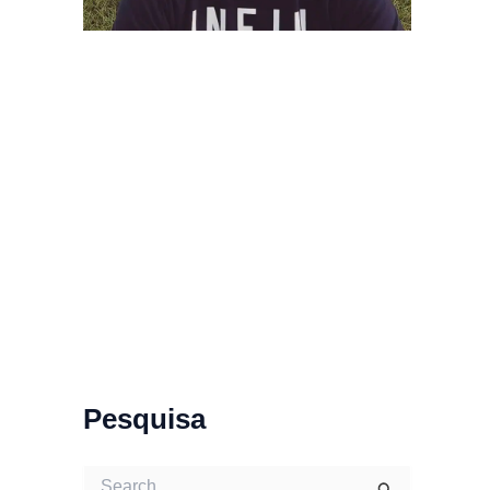
Pesquisa
S