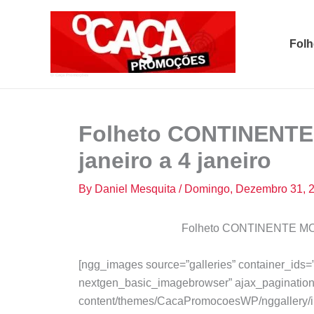
Skip
to
Folh
content
O Caça Promoções
Folheto CONTINENT
janeiro a 4 janeiro
By
Daniel Mesquita
/
Domingo, Dezembro 31, 
Folheto CONTINENTE MODE
[ngg_images source=”galleries” container_ids=
nextgen_basic_imagebrowser” ajax_pagination
content/themes/CacaPromocoesWP/nggallery/im