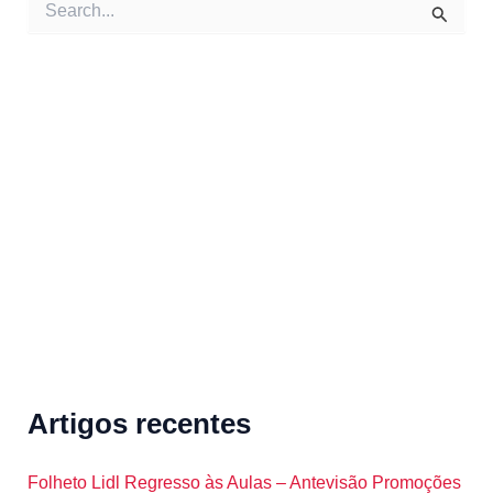
e
a
r
c
h
f
o
r
:
Artigos recentes
Folheto Lidl Regresso às Aulas – Antevisão Promoções