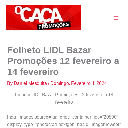
Skip
to
content
O Caça Promoções
Folheto LIDL Bazar
Promoções 12 fevereiro a
14 fevereiro
By
Daniel Mesquita
/
Domingo, Fevereiro 4, 2024
Folheto LIDL Bazar Promoções 12 fevereiro a 14
fevereiro
[ngg_images source=”galleries” container_ids=”20890″
display_type=”photocrati-nextgen_basic_imagebrowser”