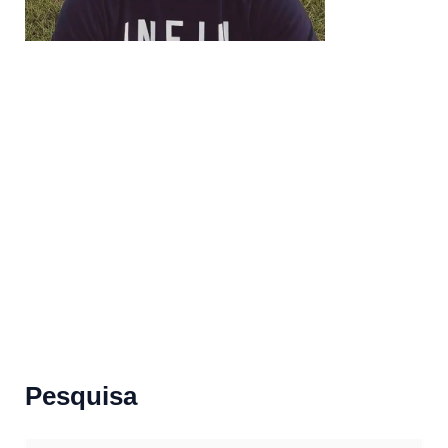
Pesquisa
S