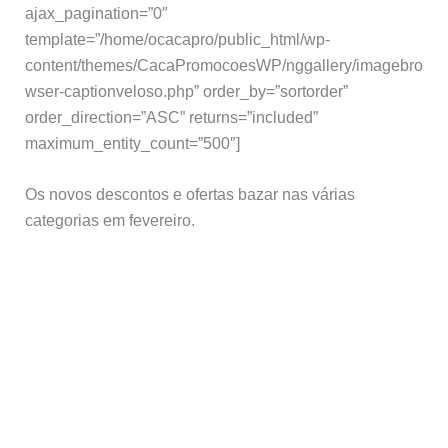
ajax_pagination=”0″
template=”/home/ocacapro/public_html/wp-
content/themes/CacaPromocoesWP/nggallery/imagebro
wser-captionveloso.php” order_by=”sortorder”
order_direction=”ASC” returns=”included”
maximum_entity_count=”500″]
Os novos descontos e ofertas bazar nas várias
categorias em fevereiro.