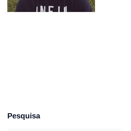
Pesquisa
S