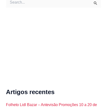
e
a
r
c
h
f
o
r
:
Artigos recentes
Folheto Lidl Bazar – Antevisão Promoções 10 a 20 de