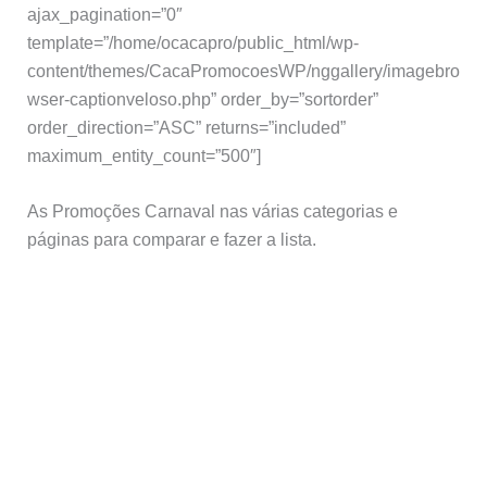
ajax_pagination=”0″
template=”/home/ocacapro/public_html/wp-
content/themes/CacaPromocoesWP/nggallery/imagebro
wser-captionveloso.php” order_by=”sortorder”
order_direction=”ASC” returns=”included”
maximum_entity_count=”500″]
As Promoções Carnaval nas várias categorias e
páginas para comparar e fazer a lista.