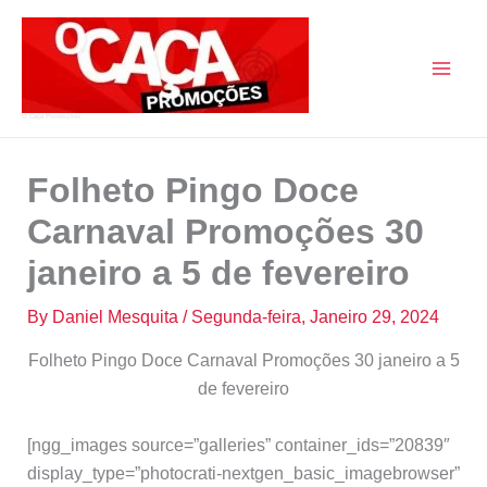
Skip
to
content
O Caça Promoções
Folheto Pingo Doce
Carnaval Promoções 30
janeiro a 5 de fevereiro
By
Daniel Mesquita
/
Segunda-feira, Janeiro 29, 2024
Folheto Pingo Doce Carnaval Promoções 30 janeiro a 5
de fevereiro
[ngg_images source=”galleries” container_ids=”20839″
display_type=”photocrati-nextgen_basic_imagebrowser”