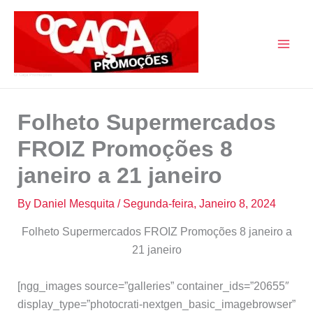
Skip
to
content
O Caça Promoções
Folheto Supermercados
FROIZ Promoções 8
janeiro a 21 janeiro
By
Daniel Mesquita
/
Segunda-feira, Janeiro 8, 2024
Folheto Supermercados FROIZ Promoções 8 janeiro a
21 janeiro
[ngg_images source=”galleries” container_ids=”20655″
display_type=”photocrati-nextgen_basic_imagebrowser”