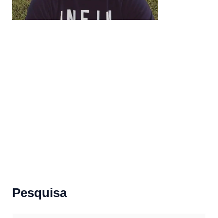
Pesquisa
S