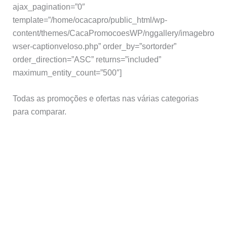
ajax_pagination=”0″
template=”/home/ocacapro/public_html/wp-
content/themes/CacaPromocoesWP/nggallery/imagebro
wser-captionveloso.php” order_by=”sortorder”
order_direction=”ASC” returns=”included”
maximum_entity_count=”500″]
Todas as promoções e ofertas nas várias categorias
para comparar.