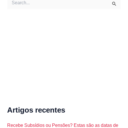
e
a
r
c
h
f
o
r
:
Artigos recentes
Recebe Subsídios ou Pensões? Estas são as datas de