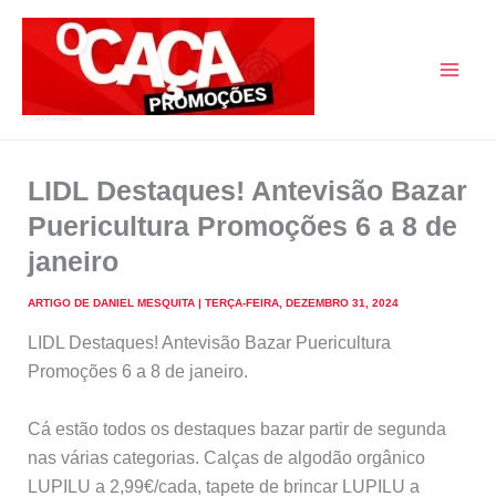
Skip
to
content
O Caça Promoções
LIDL Destaques! Antevisão Bazar
Puericultura Promoções 6 a 8 de
janeiro
ARTIGO DE
DANIEL MESQUITA
|
TERÇA-FEIRA, DEZEMBRO 31, 2024
LIDL Destaques! Antevisão Bazar Puericultura
Promoções 6 a 8 de janeiro.
Cá estão todos os destaques bazar partir de segunda
nas várias categorias. Calças de algodão orgânico
LUPILU a 2,99€/cada, tapete de brincar LUPILU a