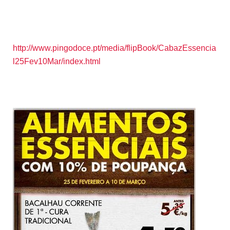
http://www.pingodoce.pt/media/flipBook/CabazEssencia
l25Fev10Mar/index.html