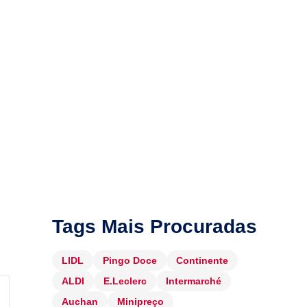
Tags Mais Procuradas
LIDL
Pingo Doce
Continente
ALDI
E.Leclerc
Intermarché
Auchan
Minipreço