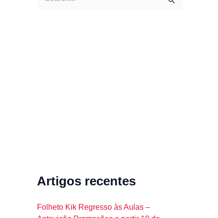
e
a
r
c
h
f
o
r
:
Artigos recentes
Folheto Kik Regresso às Aulas –