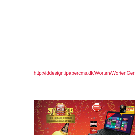
http://iddesign.ipapercms.dk/Worten/WortenG