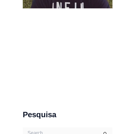
Pesquisa
S