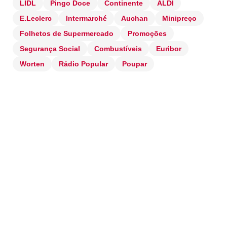
LIDL
Pingo Doce
Continente
ALDI
E.Leclerc
Intermarché
Auchan
Minipreço
Folhetos de Supermercado
Promoções
Segurança Social
Combustíveis
Euribor
Worten
Rádio Popular
Poupar