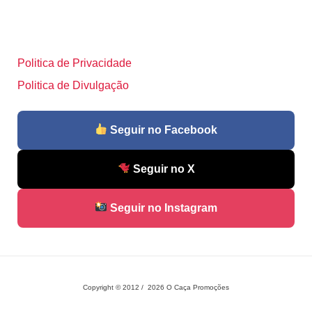
Politica de Privacidade
Politica de Divulgação
Seguir no Facebook
Seguir no X
Seguir no Instagram
Copyright © 2012 / 2026 O Caça Promoções