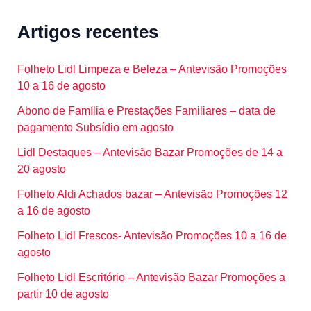
Artigos recentes
Folheto Lidl Limpeza e Beleza – Antevisão Promoções
10 a 16 de agosto
Abono de Família e Prestações Familiares – data de
pagamento Subsídio em agosto
Lidl Destaques – Antevisão Bazar Promoções de 14 a
20 agosto
Folheto Aldi Achados bazar – Antevisão Promoções 12
a 16 de agosto
Folheto Lidl Frescos- Antevisão Promoções 10 a 16 de
agosto
Folheto Lidl Escritório – Antevisão Bazar Promoções a
partir 10 de agosto