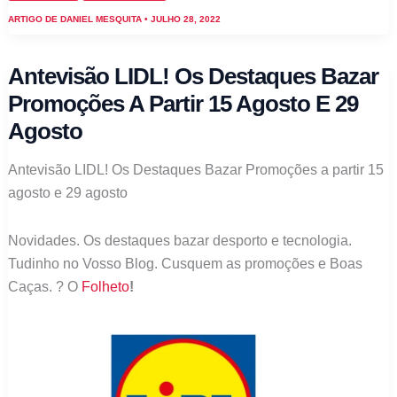
ARTIGO DE
DANIEL MESQUITA
•
JULHO 28, 2022
Antevisão LIDL! Os Destaques Bazar
Promoções A Partir 15 Agosto E 29
Agosto
Antevisão LIDL! Os Destaques Bazar Promoções a partir 15
agosto e 29 agosto
Novidades. Os destaques bazar desporto e tecnologia.
Tudinho no Vosso Blog. Cusquem as promoções e Boas
Caças. ? O
Folheto
!