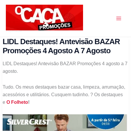
Skip
to
content
O Caça Promoções
LIDL Destaques! Antevisão BAZAR
Promoções 4 Agosto A 7 Agosto
LIDL Destaques! Antevisão BAZAR Promoções 4 agosto a 7
agosto.
Tudo. Os meus destaques bazar casa, limpeza, arrumação,
acessórios e utilitários. Cusquem tudinho. ? Os destaques
e
O Folheto
!