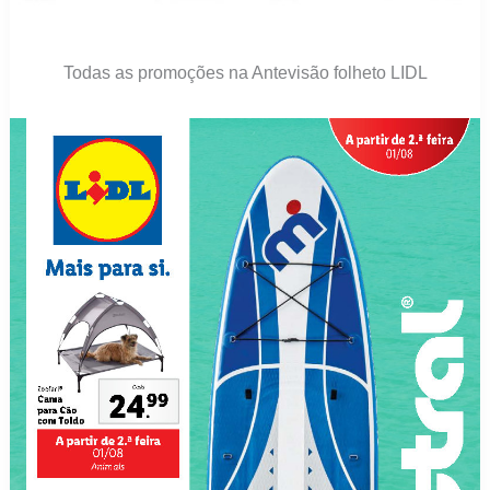
Todas as promoções na Antevisão folheto LIDL