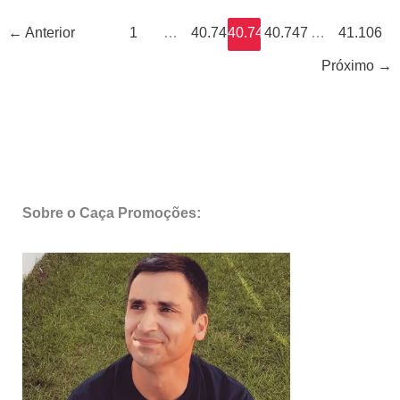
←
Anterior
1
…
40.745
40.746
40.747
…
41.106
Próximo
→
Sobre o Caça Promoções: