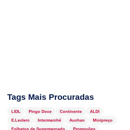
Tags Mais Procuradas
LIDL
Pingo Doce
Continente
ALDI
E.Leclerc
Intermarché
Auchan
Minipreço
Folhetos de Supermercado
Promoções