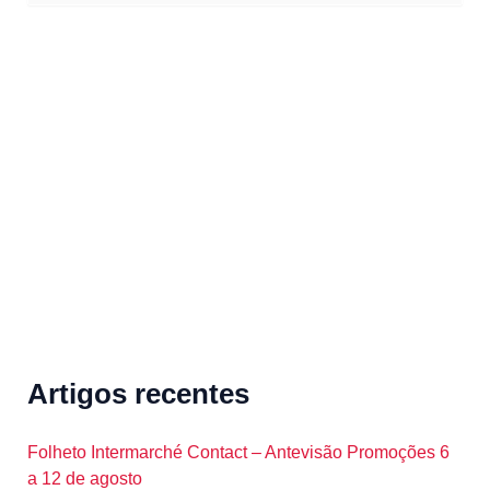
a
r
c
h
f
o
r
:
Artigos recentes
Folheto Intermarché Contact – Antevisão Promoções 6
a 12 de agosto