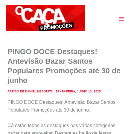
Skip
to
content
O Caça Promoções
PINGO DOCE Destaques!
Antevisão Bazar Santos
Populares Promoções até 30 de
junho
ARTIGO DE
DANIEL MESQUITA
|
SEXTA-FEIRA, JUNHO 13, 2025
PINGO DOCE Destaques! Antevisão Bazar Santos
Populares Promoções até 30 de junho.
Cá estão todos os destaques nas várias categorias
bazar para aproveitar. Destaques balão de festas