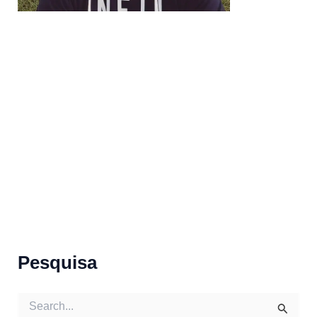
Pesquisa
S
e