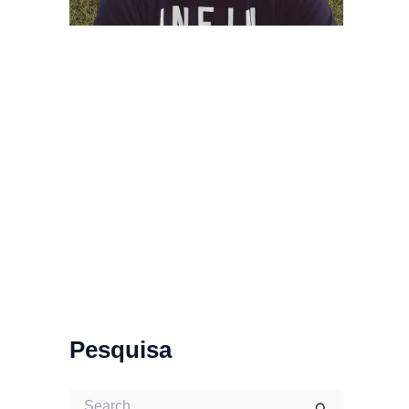
Pesquisa
S