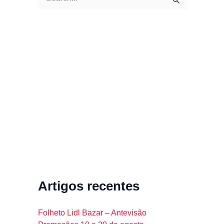
e
a
r
c
h
f
o
r
:
Artigos recentes
Folheto Lidl Bazar – Antevisão