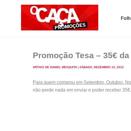
Skip
to
Folh
content
O Caça Promoções
Promoção Tesa – 35€ da 
ARTIGO DE
DANIEL MESQUITA
|
SÁBADO, DEZEMBRO 15, 2012
Para quem comprou em Setembro, Outubro, No
não perde nada em enviar e poder receber 35€