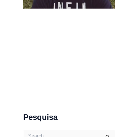
Pesquisa
S