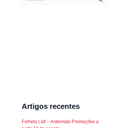
e
a
r
c
h
f
o
r
:
Artigos recentes
Folheto Lidl – Antevisão Promoções a