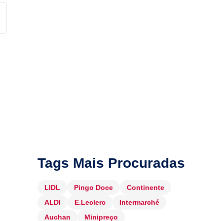
Tags Mais Procuradas
LIDL
Pingo Doce
Continente
ALDI
E.Leclerc
Intermarché
Auchan
Minipreço