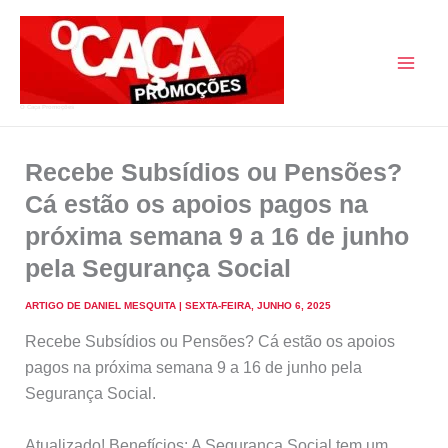
Skip
to
content
O Caça Promoções
Recebe Subsídios ou Pensões?
Cá estão os apoios pagos na
próxima semana 9 a 16 de junho
pela Segurança Social
ARTIGO DE
DANIEL MESQUITA
|
SEXTA-FEIRA, JUNHO 6, 2025
Recebe Subsídios ou Pensões? Cá estão os apoios
pagos na próxima semana 9 a 16 de junho pela
Segurança Social.
Atualizado! Benefícios: A Segurança Social tem um