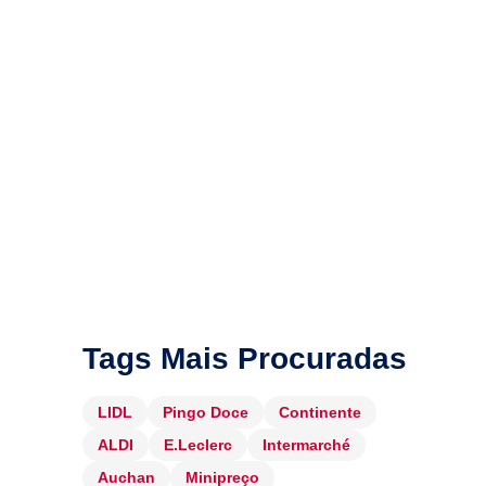
Tags Mais Procuradas
LIDL
Pingo Doce
Continente
ALDI
E.Leclerc
Intermarché
Auchan
Minipreço