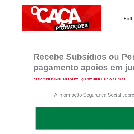
Skip
to
Folh
content
O Caça Promoções
Recebe Subsídios ou Pe
pagamento apoios em j
ARTIGO DE
DANIEL MESQUITA
|
QUINTA-FEIRA, MAIO 28, 2026
A informação Segurança Social sobre 