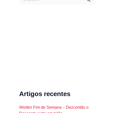
e
a
r
c
h
f
o
r
:
Artigos recentes
Worten Fim de Semana – Dezcontão o