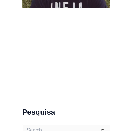
Pesquisa
S