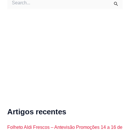
e
a
r
c
h
f
o
r
:
Artigos recentes
Folheto Aldi Frescos – Antevisão Promoções 14 a 16 de