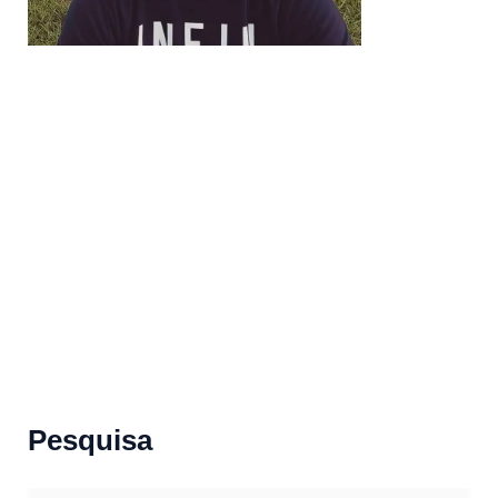
Pesquisa
S