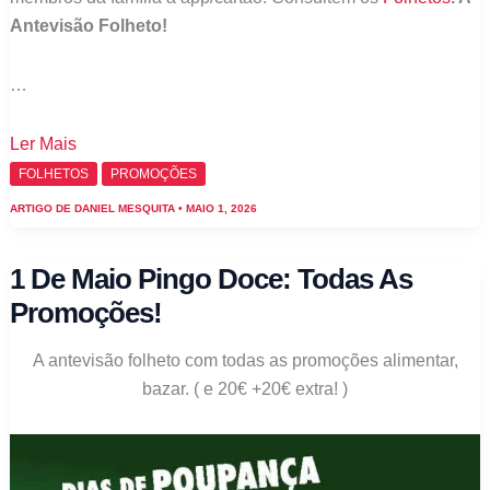
Antevisão Folheto!
…
Folheto
Ler Mais
Pingo
FOLHETOS
PROMOÇÕES
Doce
ARTIGO DE
DANIEL MESQUITA
•
MAIO 1, 2026
1
de
1 De Maio Pingo Doce: Todas As
maio
Promoções!
Bazar:
Antevisão
A antevisão folheto com todas as promoções alimentar,
Promoções
bazar. ( e 20€ +20€ extra! )
1
a
4
de