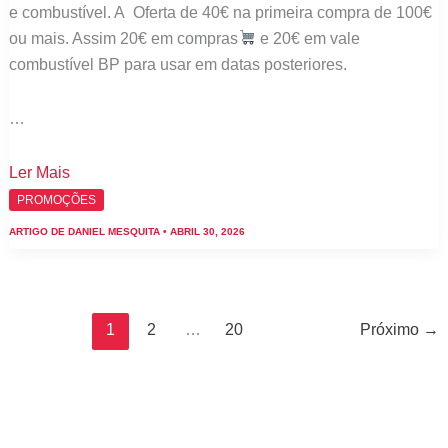
e combustível. A Oferta de 40€ na primeira compra de 100€
ou mais. Assim 20€ em compras
e 20€ em vale
combustível BP para usar em datas posteriores.
…
1
Ler Mais
de
PROMOÇÕES
maio
ARTIGO DE
DANIEL MESQUITA
•
ABRIL 30, 2026
Pingo
Doce:
Todas
as
1
2
…
20
Próximo
→
promoções!