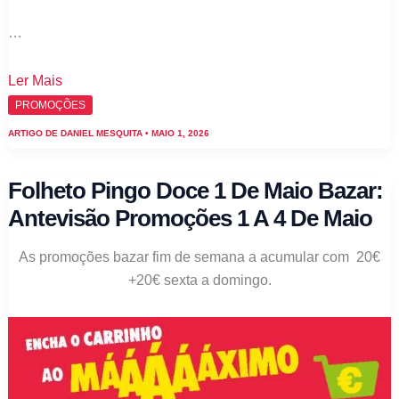
…
Antevisão
Ler Mais
Pingo
PROMOÇÕES
Doce
ARTIGO DE
DANIEL MESQUITA
•
MAIO 1, 2026
1
de
Folheto Pingo Doce 1 De Maio Bazar:
maio:
Antevisão Promoções 1 A 4 De Maio
Poupe
a
As promoções bazar fim de semana a acumular com 20€
Dobrar
+20€ sexta a domingo.
20€
mais
20€
de
1