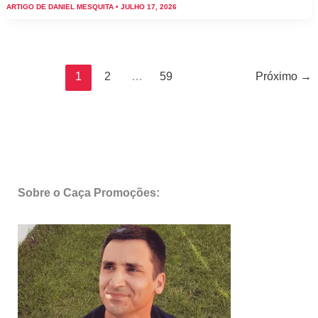
Corte
ARTIGO DE
DANIEL MESQUITA
•
JULHO 17, 2026
Inglés
bazar
–
Antevisão
1
2
…
59
Próximo
→
Promoções
17
a
29
de
julho
Sobre o Caça Promoções: