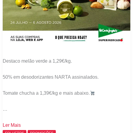
Destaco melão verde a 1,29€/kg.
50% em desodorizantes NARTA assinalados.
Tomate chucha a 1,39€/kg e mais abaixo.
…
Folheto
Ler Mais
Supermercados