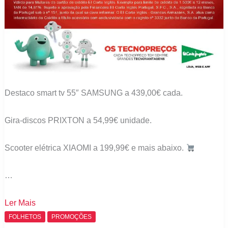
Destaco smart tv 55″ SAMSUNG a 439,00€ cada.
Gira-discos PRIXTON a 54,99€ unidade.
Scooter elétrica XIAOMI a 199,99€ e mais abaixo.
…
Folheto
Ler Mais
El
FOLHETOS
PROMOÇÕES