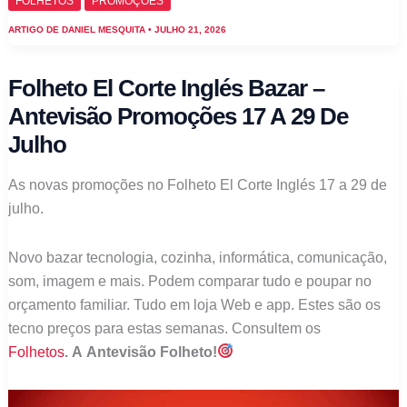
FOLHETOS
PROMOÇÕES
El
ARTIGO DE
DANIEL MESQUITA
•
JULHO 21, 2026
Corte
Inglés
Folheto El Corte Inglés Bazar –
–
Antevisão Promoções 17 A 29 De
Antevisão
Julho
Promoções
24
As novas promoções no Folheto El Corte Inglés 17 a 29 de
julho
julho.
a
6
Novo bazar tecnologia, cozinha, informática, comunicação,
agosto
som, imagem e mais. Podem comparar tudo e poupar no
orçamento familiar. Tudo em loja Web e app. Estes são os
tecno preços para estas semanas. Consultem os
Folhetos
. A Antevisão Folheto!