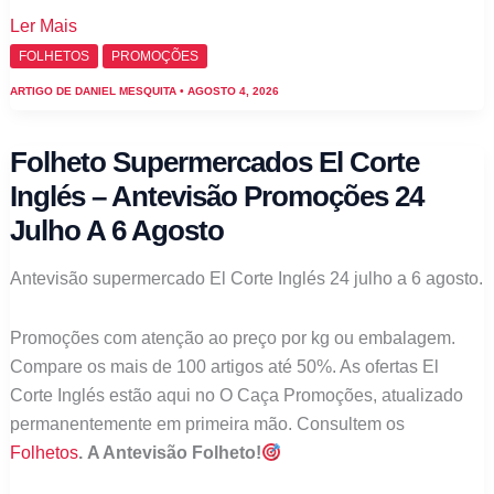
Folheto
Ler Mais
Supermercados
FOLHETOS
PROMOÇÕES
El
ARTIGO DE
DANIEL MESQUITA
•
AGOSTO 4, 2026
Corte
Inglés
Folheto Supermercados El Corte
–
Inglés – Antevisão Promoções 24
Antevisão
Julho A 6 Agosto
Promoções
7
Antevisão supermercado El Corte Inglés 24 julho a 6 agosto.
a
20
Promoções com atenção ao preço por kg ou embalagem.
de
Compare os mais de 100 artigos até 50%. As ofertas El
agosto
Corte Inglés estão aqui no O Caça Promoções, atualizado
permanentemente em primeira mão. Consultem os
Folhetos
. A Antevisão Folheto!