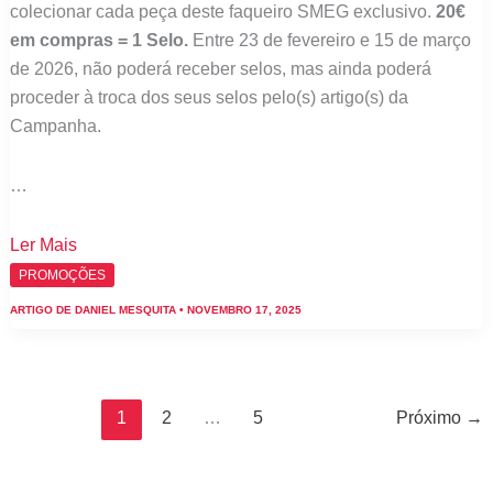
colecionar cada peça deste faqueiro SMEG exclusivo.
20€
em compras = 1 Selo.
Entre 23 de fevereiro e 15 de março
de 2026, não poderá receber selos, mas ainda poderá
proceder à troca dos seus selos pelo(s) artigo(s) da
Campanha.
…
Continente:
Ler Mais
Conheça
PROMOÇÕES
já
ARTIGO DE
DANIEL MESQUITA
•
NOVEMBRO 17, 2025
a
nova
campanha
Smeg
1
2
…
5
Próximo
→
com
selos