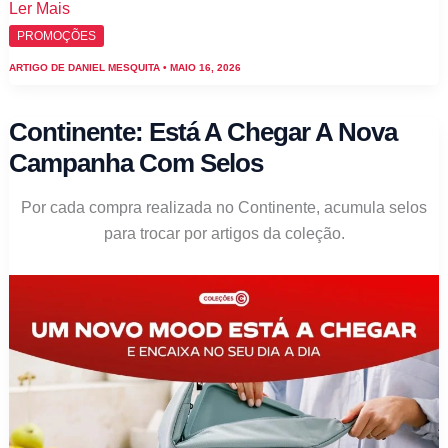
Continente
Ler Mais
–
PROMOÇÕES
Cá
ARTIGO DE
DANIEL MESQUITA
•
MAIO 16, 2026
está
tudo
Continente: Está A Chegar A Nova
sobre
Campanha Com Selos
a
nova
Por cada compra realizada no Continente, acumula selos
coleção
para trocar por artigos da coleção.
com
selos
de
18
maio
a
23
agosto