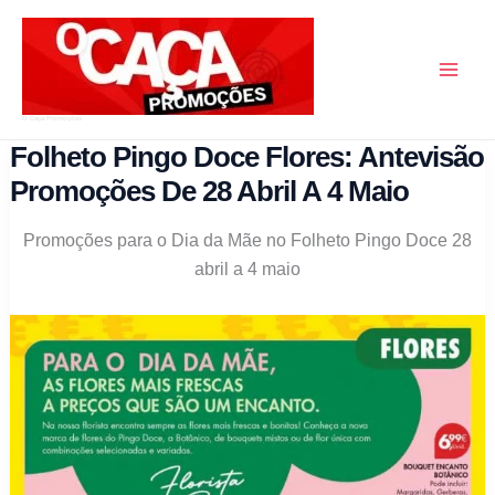
Skip
to
content
O Caça Promoções
Folheto Pingo Doce Flores: Antevisão
Promoções De 28 Abril A 4 Maio
Promoções para o Dia da Mãe no Folheto Pingo Doce 28
abril a 4 maio