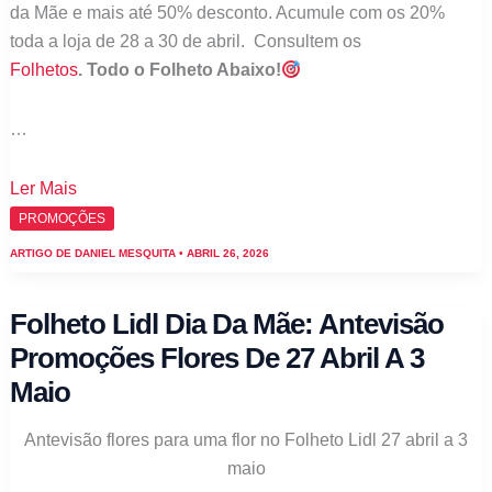
da Mãe e mais até 50% desconto. Acumule com os 20%
toda a loja de 28 a 30 de abril. Consultem os
Folhetos
.
Todo o Folheto Abaixo!
…
Folheto
Ler Mais
Pingo
PROMOÇÕES
Doce
ARTIGO DE
DANIEL MESQUITA
•
ABRIL 26, 2026
Dia
da
Folheto Lidl Dia Da Mãe: Antevisão
Mãe:
Promoções Flores De 27 Abril A 3
Antevisão
Maio
Promoções
de
Antevisão flores para uma flor no Folheto Lidl 27 abril a 3
28
maio
abril