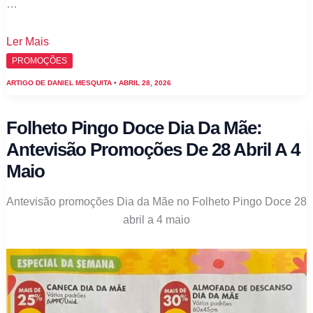
…
Folheto
Ler Mais
Pingo
PROMOÇÕES
Doce
ARTIGO DE
DANIEL MESQUITA
•
ABRIL 28, 2026
Flores:
Antevisão
Folheto Pingo Doce Dia Da Mãe:
Promoções
Antevisão Promoções De 28 Abril A 4
de
Maio
28
abril
Antevisão promoções Dia da Mãe no Folheto Pingo Doce 28
a
abril a 4 maio
4
maio