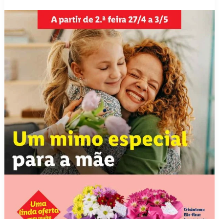
a
4
maio