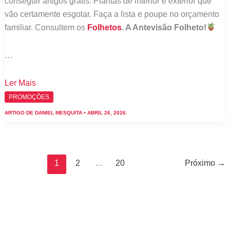
conseguir artigos grátis. Plantas de interior e exterior que
vão certamente esgotar. Faça a lista e poupe no orçamento
familiar. Consultem os
Folhetos
. A Antevisão Folheto!
…
Folheto
Ler Mais
Lidl
PROMOÇÕES
Dia
ARTIGO DE
DANIEL MESQUITA
•
ABRIL 26, 2026
da
Mãe:
Antevisão
Promoções
1
2
…
20
Próximo
→
Flores
de
27
abril
a