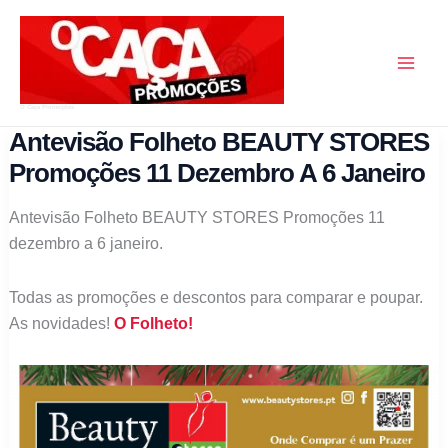
Skip
to
content
O Caça Promoções
Antevisão Folheto BEAUTY STORES
Promoções 11 Dezembro A 6 Janeiro
Antevisão Folheto BEAUTY STORES Promoções 11
dezembro a 6 janeiro.
Todas as promoções e descontos para comparar e poupar.
As novidades!
O Folheto!