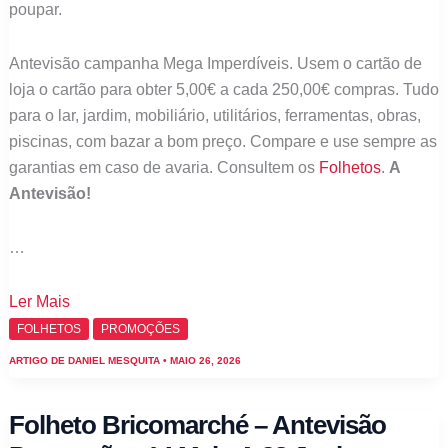
poupar.
Antevisão campanha Mega Imperdíveis. Usem o cartão de
loja o cartão para obter 5,00€ a cada 250,00€ compras. Tudo
para o lar, jardim, mobiliário, utilitários, ferramentas, obras,
piscinas, com bazar a bom preço. Compare e use sempre as
garantias em caso de avaria. Consultem os
Folhetos
.
A
Antevisão!
…
Folheto
Ler Mais
Bricomarché
FOLHETOS
PROMOÇÕES
–
ARTIGO DE
DANIEL MESQUITA
•
MAIO 26, 2026
Antevisão
Promoções
Folheto Bricomarché – Antevisão
28