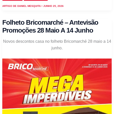
–
ARTIGO DE
DANIEL MESQUITA
•
JUNHO 25, 2026
Antevisão
Promoções
Folheto Bricomarché – Antevisão
25
Promoções 28 Maio A 14 Junho
junho
a
Novos descontos casa no folheto Bricomarché 28 maio a 14
12
junho.
julho