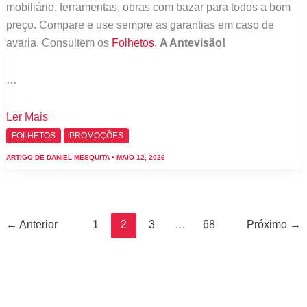
mobiliário, ferramentas, obras com bazar para todos a bom
preço. Compare e use sempre as garantias em caso de
avaria. Consultem os
Folhetos
.
A Antevisão!
…
Folheto
Ler Mais
Bricomarché
FOLHETOS
PROMOÇÕES
–
ARTIGO DE
DANIEL MESQUITA
•
MAIO 12, 2026
Antevisão
Promoções
14
maio
←
Anterior
1
2
3
…
68
Próximo
→
a
28
junho