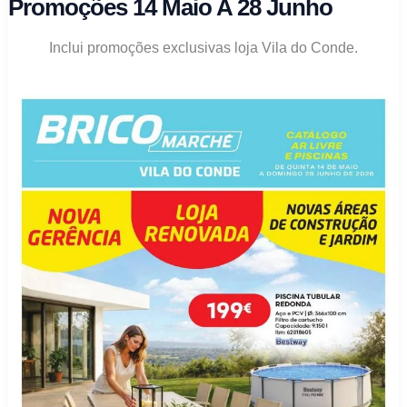
Promoções 14 Maio A 28 Junho
maio
a
Inclui promoções exclusivas loja Vila do Conde.
14
junho