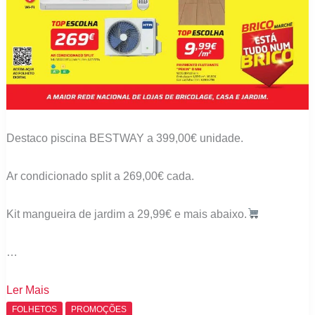
Destaco piscina BESTWAY a 399,00€ unidade.
Ar condicionado split a 269,00€ cada.
Kit mangueira de jardim a 29,99€ e mais abaixo.
…
Folheto
Ler Mais
Bricomarché
FOLHETOS
PROMOÇÕES