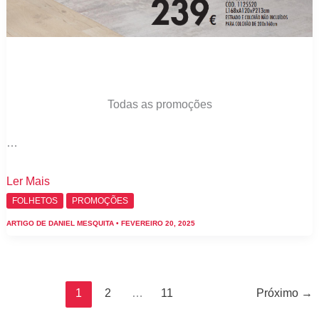
Todas as promoções
…
Folheto
Ler Mais
JOM
FOLHETOS
PROMOÇÕES
Promoções
ARTIGO DE
DANIEL MESQUITA
•
FEVEREIRO 20, 2025
20
fevereiro
a
25
1
2
…
11
Próximo
→
março