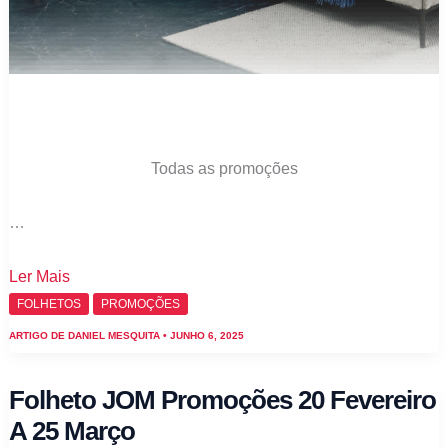
Todas as promoções
…
Folheto
Ler Mais
JOM
FOLHETOS
PROMOÇÕES
Promoções
ARTIGO DE
DANIEL MESQUITA
•
JUNHO 6, 2025
6
a
Folheto JOM Promoções 20 Fevereiro
25
A 25 Março
de