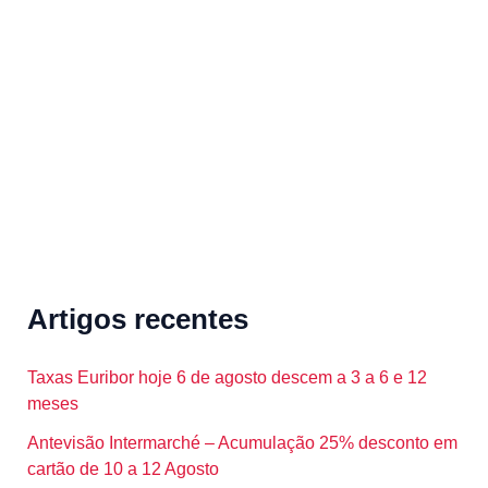
h
f
o
r
:
Artigos recentes
Taxas Euribor hoje 6 de agosto descem a 3 a 6 e 12
meses
Antevisão Intermarché – Acumulação 25% desconto em
cartão de 10 a 12 Agosto