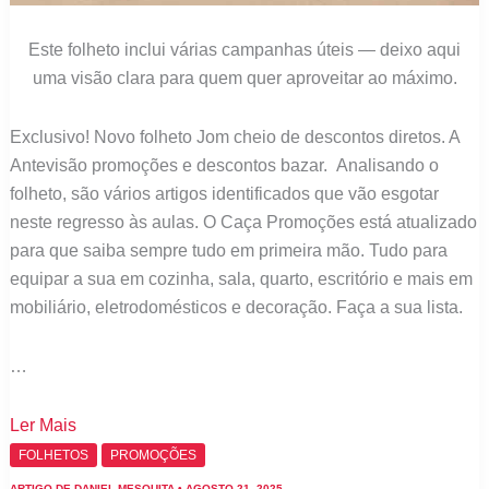
Este folheto inclui várias campanhas úteis — deixo aqui
uma visão clara para quem quer aproveitar ao máximo.
Exclusivo! Novo folheto Jom cheio de descontos diretos. A
Antevisão promoções e descontos bazar. Analisando o
folheto, são vários artigos identificados que vão esgotar
neste regresso às aulas. O Caça Promoções está atualizado
para que saiba sempre tudo em primeira mão. Tudo para
equipar a sua em cozinha, sala, quarto, escritório e mais em
mobiliário, eletrodomésticos e decoração. Faça a sua lista.
…
Folheto
Ler Mais
Jom
FOLHETOS
PROMOÇÕES
Antevisão:
ARTIGO DE
DANIEL MESQUITA
•
AGOSTO 21, 2025