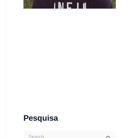
Pesquisa
S