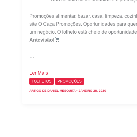
Promoções alimentar, bazar, casa, limpeza, cozi
site O Caça Promoções. Oportunidades para quem
um negócio. O folheto está cheio de oportunidad
Antevisão!
…
Folheto
Ler Mais
Makro
FOLHETOS
PROMOÇÕES
–
ARTIGO DE
DANIEL MESQUITA
•
JANEIRO 28, 2026
Antevisão
Promoções
28
janeiro
a
2