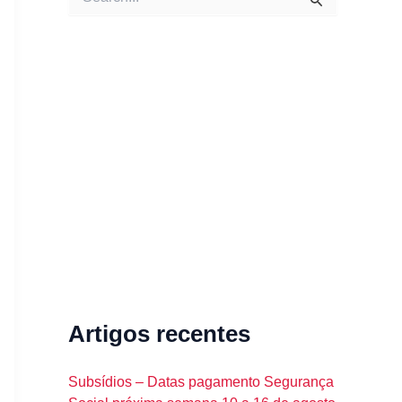
e
a
r
c
h
f
o
r
:
Artigos recentes
Subsídios – Datas pagamento Segurança