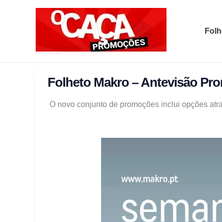
Skip
to
Folh
content
O Caça Promoções
Folheto Makro – Antevisão Pro
O novo conjunto de promoções inclui opções atra