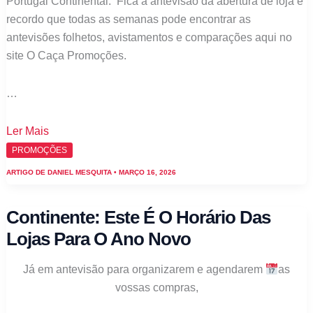
Portugal Continental. Fica a antevisão da abertura de loja e
recordo que todas as semanas pode encontrar as
antevisões folhetos, avistamentos e comparações aqui no
site O Caça Promoções.
…
Continente:
Ler Mais
Nova
PROMOÇÕES
Loja
ARTIGO DE
DANIEL MESQUITA
•
MARÇO 16, 2026
Modelo
Chaves
Continente: Este É O Horário Das
abre
Lojas Para O Ano Novo
já
dia
Já em antevisão para organizarem e agendarem
as
18
vossas compras,
de
março