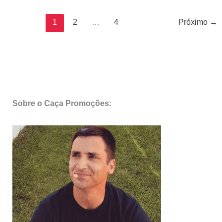
das
Lojas
1
2
…
4
Próximo
→
para
o
Ano
Novo
Sobre o Caça Promoções: