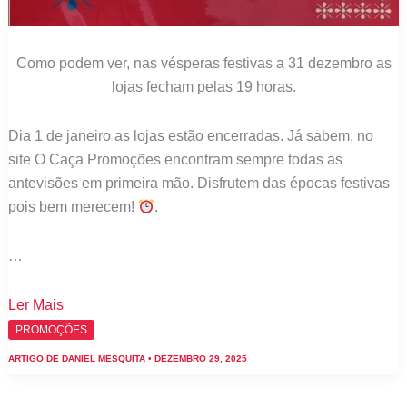
Como podem ver, nas vésperas festivas a 31 dezembro as
lojas fecham pelas 19 horas.
Dia 1 de janeiro as lojas estão encerradas. Já sabem, no
site O Caça Promoções encontram sempre todas as
antevisões em primeira mão. Disfrutem das épocas festivas
pois bem merecem!
.
…
Continente:
Ler Mais
Este
PROMOÇÕES
é
ARTIGO DE
DANIEL MESQUITA
•
DEZEMBRO 29, 2025
o
Horário