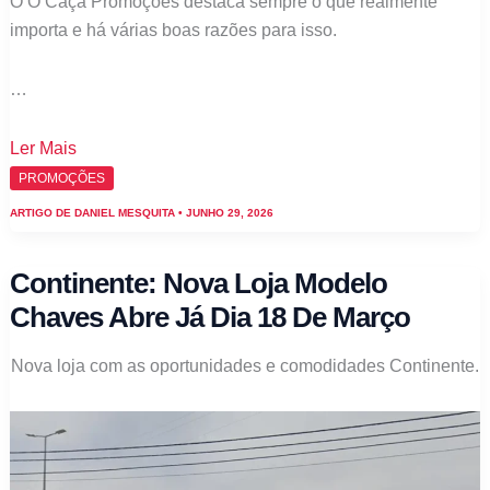
O O Caça Promoções destaca sempre o que realmente
importa e há várias boas razões para isso.
…
Promoções
Ler Mais
Continente
PROMOÇÕES
–
ARTIGO DE
DANIEL MESQUITA
•
JUNHO 29, 2026
Avistamento
Leve
Continente: Nova Loja Modelo
2
Chaves Abre Já Dia 18 De Março
Pague
1
Nova loja com as oportunidades e comodidades Continente.
em
Todo
o
Bazarão