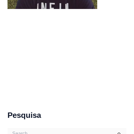
Pesquisa
S