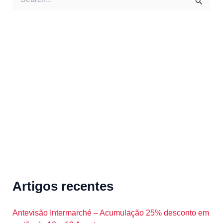
e
a
r
c
h
f
o
r
:
Artigos recentes
Antevisão Intermarché – Acumulação 25% desconto em