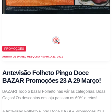
PROMOÇÕES
ARTIGO DE
DANIEL MESQUITA
•
MARÇO 21, 2021
Antevisão Folheto Pingo Doce
BAZAR Promoções 23 A 29 Março!
BAZAR! Todo o bazar Folheto nas várias categorias, Boas
Caças! Os descontos em loja passam os 60% diretos!
A Antevisão Folheto Pingo Doce BAZAR Promoções 23 a