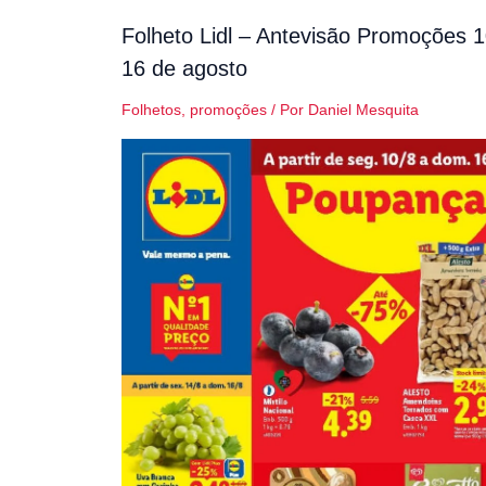
Folheto Lidl – Antevisão Promoções 1
16 de agosto
Folhetos
,
promoções
/ Por
Daniel Mesquita