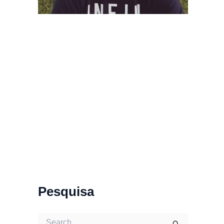
Pesquisa
S