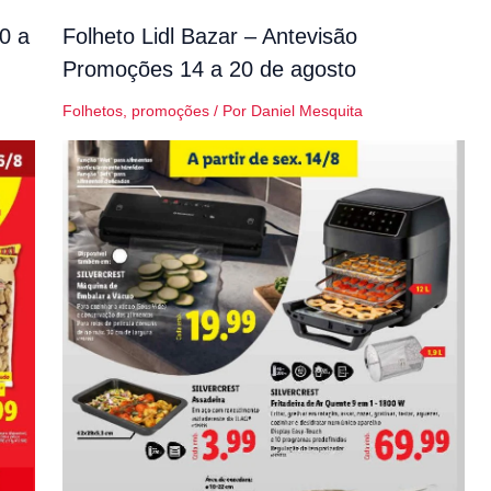
0 a
Folheto Lidl Bazar – Antevisão
Promoções 14 a 20 de agosto
Folhetos
,
promoções
/ Por
Daniel Mesquita