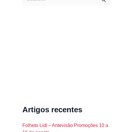
e
a
r
c
h
f
o
r
:
Artigos recentes
Folheto Lidl – Antevisão Promoções 10 a