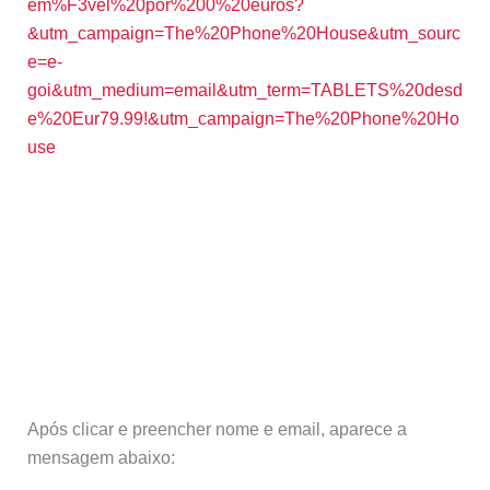
em%F3vel%20por%200%20euros?
&utm_campaign=The%20Phone%20House&utm_sourc
e=e-
goi&utm_medium=email&utm_term=TABLETS%20desd
e%20Eur79.99!&utm_campaign=The%20Phone%20Ho
use
Após clicar e preencher nome e email, aparece a
mensagem abaixo: