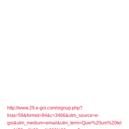
http://www.29.e-goi.com/signup.php?
lista=59&formid=84&c=3466&utm_source=e-
goi&utm_medium=email&utm_term=Quer%20um%20tel