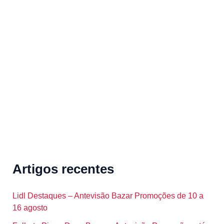
r
c
h
f
o
r
:
Artigos recentes
Lidl Destaques – Antevisão Bazar Promoções de 10 a
16 agosto