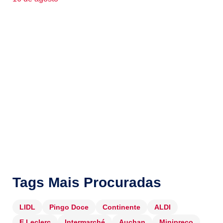
Tags Mais Procuradas
LIDL
Pingo Doce
Continente
ALDI
E.Leclerc
Intermarché
Auchan
Minipreço