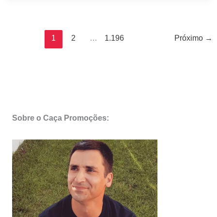
Antevisão
Promoções
15
1
2
…
1.196
Próximo
→
a
16
de
agosto
Sobre o Caça Promoções: