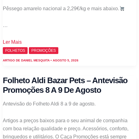
Pêssego amarelo nacional a 2,29€/kg e mais abaixo.
…
Folheto
Ler Mais
Aldi
FOLHETOS
PROMOÇÕES
Frescos
ARTIGO DE
DANIEL MESQUITA
•
AGOSTO 5, 2026
–
Antevisão
Folheto Aldi Bazar Pets – Antevisão
Promoções
Promoções 8 A 9 De Agosto
10
a
Antevisão do Folheto Aldi 8 a 9 de agosto.
16
de
Artigos a preços baixos para o seu animal de companhia
agosto
com boa relação qualidade e preço. Acessórios, conforto,
brinquedos e utilitários. O Caça Promoções está sempre