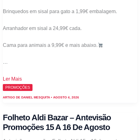
Brinquedos em sisal para gato a 1,99€ embalagem.
Arranhador em sisal a 24,99€ cada.
Cama para animais a 9,99€ e mais abaixo.
…
Folheto
Ler Mais
Aldi
PROMOÇÕES
bazar
ARTIGO DE
DANIEL MESQUITA
•
AGOSTO 4, 2026
Pets
–
Folheto Aldi Bazar – Antevisão
Antevisão
Promoções 15 A 16 De Agosto
Promoções
8