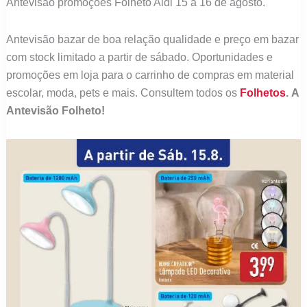
Antevisão promoções Folheto Aldi 15 a 16 de agosto.
a
9
Antevisão bazar de boa relação qualidade e preço em bazar
de
com stock limitado a partir de sábado. Oportunidades e
agosto
promoções em loja para o carrinho de compras em material
escolar, moda, pets e mais. Consultem todos os
Folhetos
.
A
Antevisão Folheto!