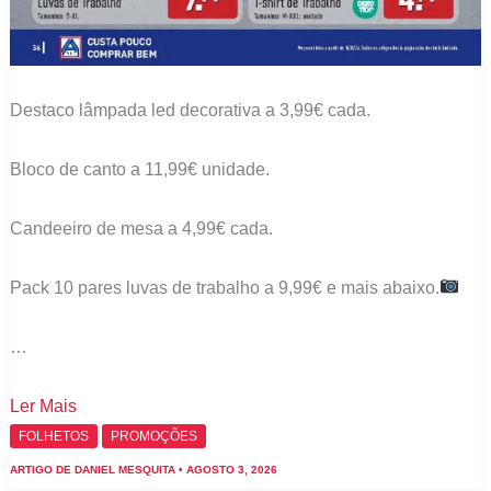
Destaco lâmpada led decorativa a 3,99€ cada.
Bloco de canto a 11,99€ unidade.
Candeeiro de mesa a 4,99€ cada.
Pack 10 pares luvas de trabalho a 9,99€ e mais abaixo.
…
Folheto
Ler Mais
Aldi
FOLHETOS
PROMOÇÕES
bazar
ARTIGO DE
DANIEL MESQUITA
•
AGOSTO 3, 2026
–