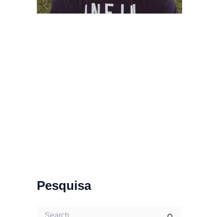
Pesquisa
S