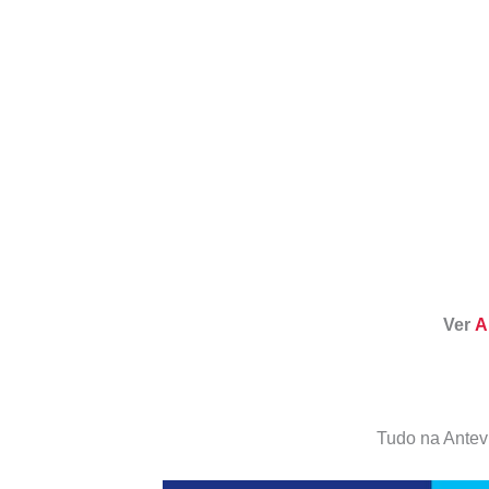
Ver
A
Tudo na Antev