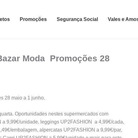
etos
Promoções
Segurança Social
Vales e Amo
 Bazar Moda Promoções 28
 28 maio a 1 junho.
 quarta. Oportunidades nestes supermercados com
 a 9,99€/unidade, leggings UP2FASHION a 4,99€/cada,
,49€/embalagem, alpercatas UP2FASHION a 9,99€/par,
s Capri UP2FASHION a 5,99€/unidade e mais para este