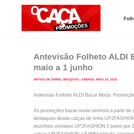
Skip
to
Folh
content
O Caça Promoções
Antevisão Folheto ALDI
maio a 1 junho
ARTIGO DE
DANIEL MESQUITA
|
SÁBADO, MAIO 24, 2025
Antevisão Folheto ALDI Bazar Moda Promoções
As promoções bazar moda senhora a partir de
destaques desde calças de linho UP2FASHION
pezinhos unissexo UP2FASHION 2 pares por 2
calças UP2FASHION a 9,99€/unidade, legging