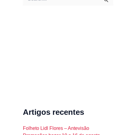
e
a
r
c
h
f
o
r
:
Artigos recentes
Folheto Lidl Flores – Antevisão