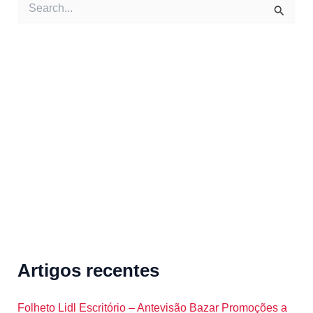
S
e
a
r
c
h
f
o
r
:
Artigos recentes
Folheto Lidl Escritório – Antevisão Bazar Promoções a