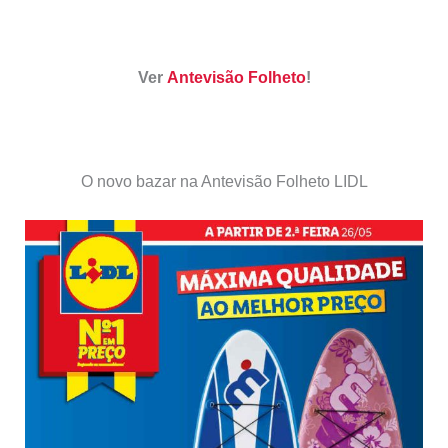
Ver
Antevisão Folheto
!
O novo bazar na Antevisão Folheto LIDL