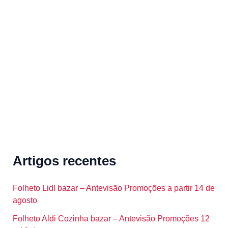
c
h
f
o
r
:
Artigos recentes
Folheto Lidl bazar – Antevisão Promoções a partir 14 de
agosto
Folheto Aldi Cozinha bazar – Antevisão Promoções 12