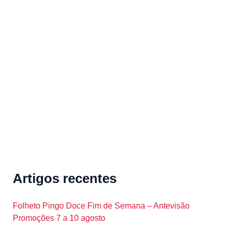
a
r
c
h
f
o
r
:
Artigos recentes
Folheto Pingo Doce Fim de Semana – Antevisão
Promoções 7 a 10 agosto