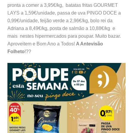
pronta a comer a 3,95€/kg, batatas fritas GOURMET
LAYS a 1,59€/unidade, passa de uva PINGO DOCE a
0,99€/unidade, feijão verde a 2,96€/kg, bolo rei da
Adriana a 8,49€/kg, posta de salmão a 10,88€/kg e
mais nestes hipermercados para poupar. Muito bazar.
Aproveitem e Bom Ano a Todos!
A Antevisão
Folheto
!??