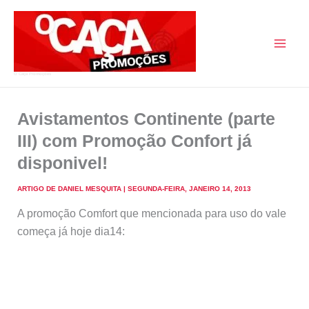
Skip
to
content
O Caça Promoções
Avistamentos Continente (parte
III) com Promoção Confort já
disponivel!
ARTIGO DE
DANIEL MESQUITA
|
SEGUNDA-FEIRA, JANEIRO 14, 2013
A promoção Comfort que mencionada para uso do vale
começa já hoje dia14: