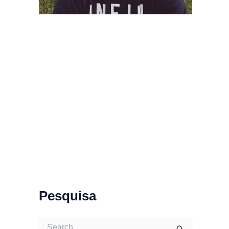
Pesquisa
S