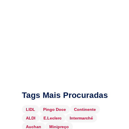
Tags Mais Procuradas
LIDL
Pingo Doce
Continente
ALDI
E.Leclerc
Intermarché
Auchan
Minipreço