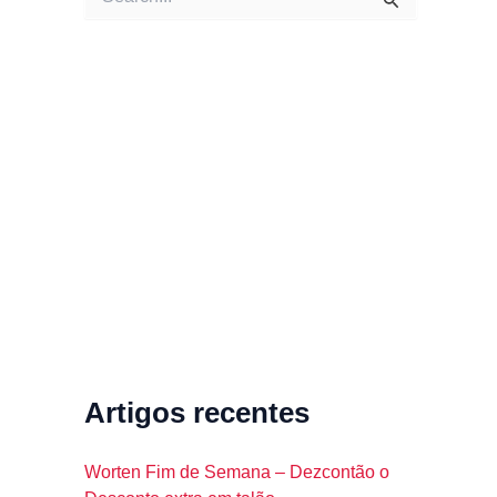
e
a
r
c
h
f
o
r
:
Artigos recentes
Worten Fim de Semana – Dezcontão o