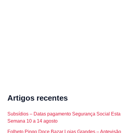
r
c
h
f
o
r
:
Artigos recentes
Subsídios – Datas pagamento Segurança Social Esta
Semana 10 a 14 agosto
Folheto Pingo Doce Bazar Lojas Grandes – Antevisão