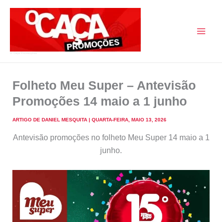
Skip
to
content
O Caça Promoções
Folheto Meu Super – Antevisão
Promoções 14 maio a 1 junho
ARTIGO DE
DANIEL MESQUITA
|
QUARTA-FEIRA, MAIO 13, 2026
Antevisão promoções no folheto Meu Super 14 maio a 1
junho.