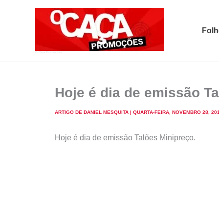
Skip
to
Folh
content
O Caça Promoções
Hoje é dia de emissão T
ARTIGO DE
DANIEL MESQUITA
|
QUARTA-FEIRA, NOVEMBRO 28, 20
Hoje é dia de emissão Talões Minipreço.