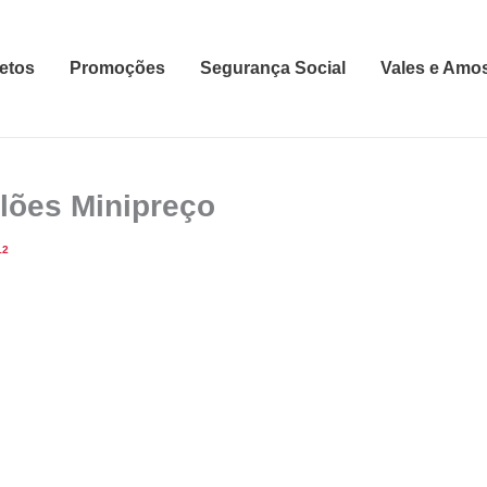
etos
Promoções
Segurança Social
Vales e Amo
alões Minipreço
12