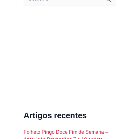
e
a
r
c
h
f
o
r
:
Artigos recentes
Folheto Pingo Doce Fim de Semana –