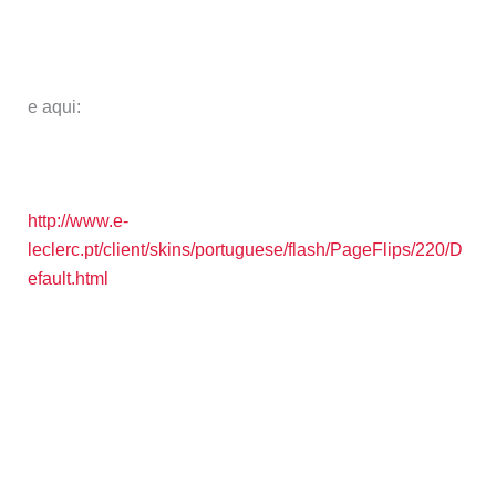
e aqui:
http://www.e-
leclerc.pt/client/skins/portuguese/flash/PageFlips/220/D
efault.html