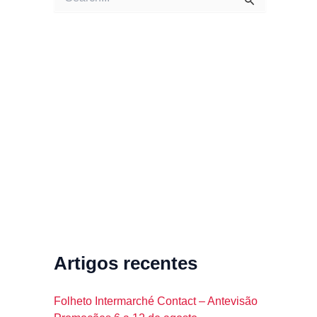
e
a
r
c
h
f
o
r
:
Artigos recentes
Folheto Intermarché Contact – Antevisão