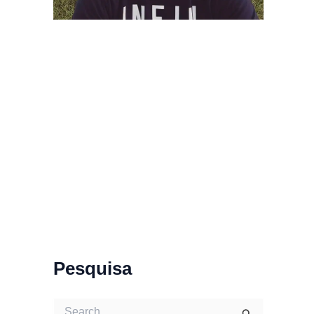
Pesquisa
S