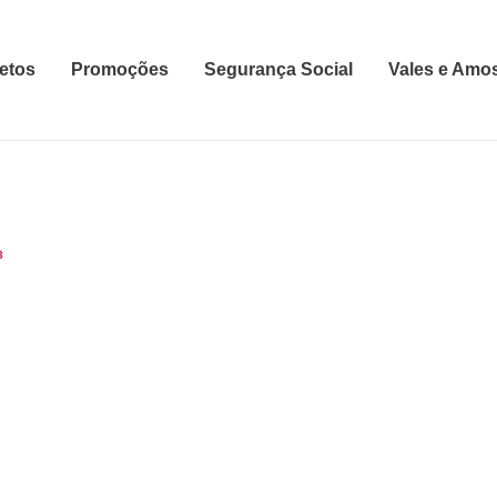
etos
Promoções
Segurança Social
Vales e Amo
3