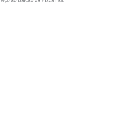
rviço ao Balcão da Pizza Hut. “