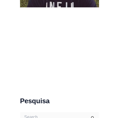
Pesquisa
S