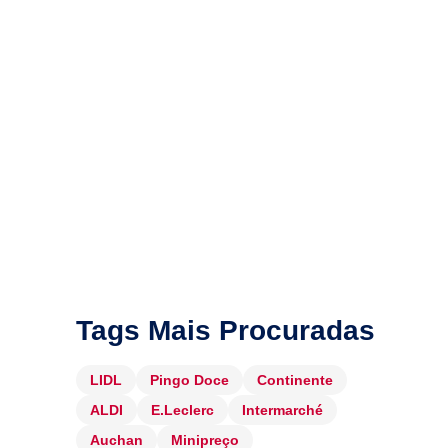
Tags Mais Procuradas
LIDL
Pingo Doce
Continente
ALDI
E.Leclerc
Intermarché
Auchan
Minipreço