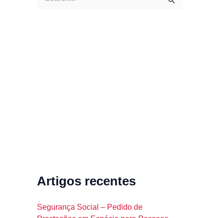
e
a
r
c
h
f
o
r
:
Artigos recentes
Segurança Social – Pedido de