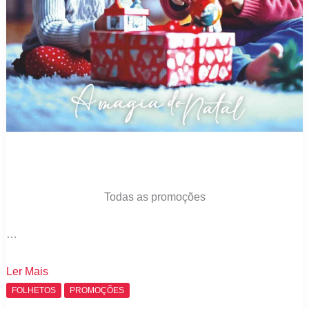
Todas as promoções
…
Folheto
Ler Mais
CENTROXOGO
FOLHETOS
PROMOÇÕES
Brinquedos