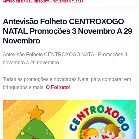
ARTIGO DE
DANIEL MESQUITA
•
NOVEMBRO 7, 2024
Natal
Promoções
Antevisão Folheto CENTROXOGO
7
NATAL Promoções 3 Novembro A 29
novembro
Novembro
a
8
Antevisão Folheto CENTROXOGO NATAL Promoções 3
dezembro
novembro a 29 novembro.
Todas as promoções e novidades Natal para comparar em
brinquedos e mais.
O Folheto
!