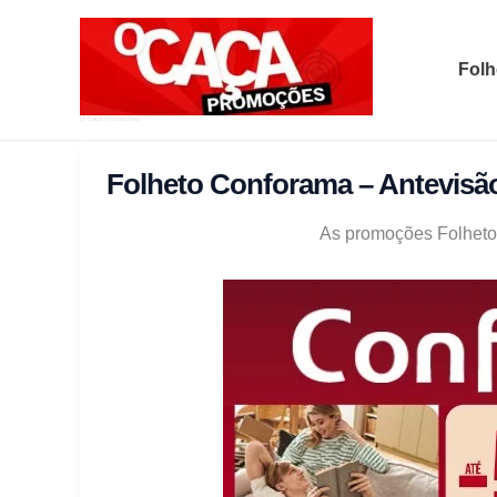
Skip
to
Folh
content
O Caça Promoções
Folheto Conforama – Antevisã
As promoções Folheto