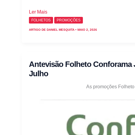
Folheto
Ler Mais
Conforama:
FOLHETOS
PROMOÇÕES
Antevisão
ARTIGO DE
DANIEL MESQUITA
•
MAIO 2, 2026
Promoções
2
a
25
Antevisão Folheto Conforama 
de
Julho
maio
As promoções Folheto 