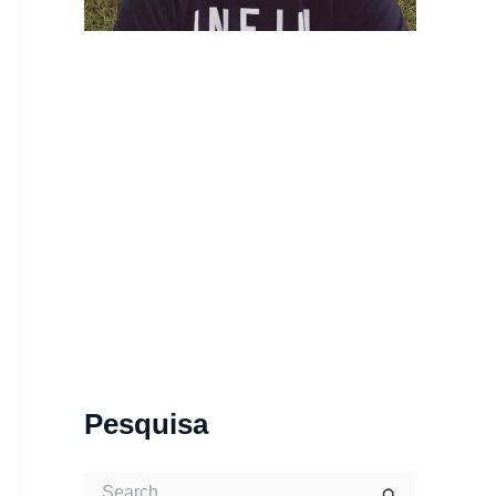
Pesquisa
S