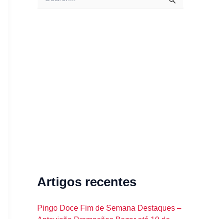
e
a
r
c
h
f
o
r
:
Artigos recentes
Pingo Doce Fim de Semana Destaques –