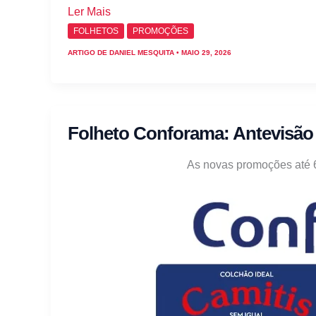
Folheto
Ler Mais
Conforama
FOLHETOS
PROMOÇÕES
–
ARTIGO DE
DANIEL MESQUITA
•
MAIO 29, 2026
Antevisão
Promoções
29
maio
Folheto Conforama: Antevisão
a
24
As novas promoções até 
junho